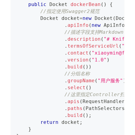
public
Docket
dockerBean
(
)
{
//指定使用Swagger2规范
Docket
 docket
=
new
Docket
(
Docume
.
apiInfo
(
new
ApiInfoBui
//描述字段支持Markdown语法
.
description
(
"# Knife4j
.
termsOfServiceUrl
(
"htt
.
contact
(
"xiaoymin@foxm
.
version
(
"1.0"
)
.
build
(
)
)
//分组名称
.
groupName
(
"用户服务"
)
.
select
(
)
//这里指定Controller扫描
.
apis
(
RequestHandlerSel
.
paths
(
PathSelectors
.
an
.
build
(
)
;
return
 docket
;
}