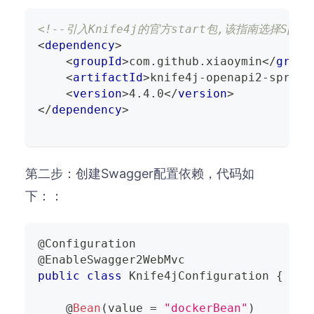
<!--引入Knife4j的官方start包,该指南选择Spri
<
dependency
>
<
groupId
>
com.github.xiaoymin
</
group
<
artifactId
>
knife4j-openapi2-spring
<
version
>
4.4.0
</
version
>
</
dependency
>
第二步：创建Swagger配置依赖，代码如
下：：
@
Configuration
@
EnableSwagger2WebMvc
public
class
Knife4jConfiguration
{
    @
Bean
(
value 
=
"dockerBean"
)