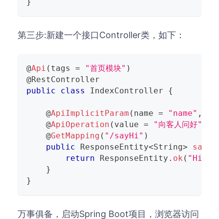
}
第三步:新建一个接口Controller类，如下：
@
Api
(
tags 
=
"首页模块"
)
@
RestController
public
class
IndexController
{
    @
ApiImplicitParam
(
name 
=
"name"
,
val
    @
ApiOperation
(
value 
=
"向客人问好"
)
    @
GetMapping
(
"/sayHi"
)
public
ResponseEntity
<
String
>
sayHi
return
ResponseEntity
.
ok
(
"Hi:"
+
}
}
万事俱备，启动Spring Boot项目，浏览器访问