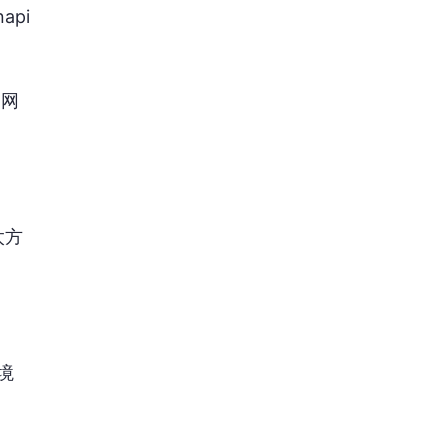
api
同网
太方
境