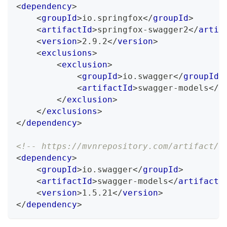
<
dependency
>
<
groupId
>
io.springfox
</
groupId
>
<
artifactId
>
springfox-swagger2
</
artif
<
version
>
2.9.2
</
version
>
<
exclusions
>
<
exclusion
>
<
groupId
>
io.swagger
</
groupId
>
<
artifactId
>
swagger-models
</
a
</
exclusion
>
</
exclusions
>
</
dependency
>
<!-- https://mvnrepository.com/artifact/i
<
dependency
>
<
groupId
>
io.swagger
</
groupId
>
<
artifactId
>
swagger-models
</
artifactI
<
version
>
1.5.21
</
version
>
</
dependency
>