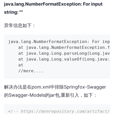
java.lang.NumberFormatException: For input
string: ""
异常信息如下：
java.lang.NumberFormatException: For inpu
    at java.lang.NumberFormatException.fo
    at java.lang.Long.parseLong(Long.java
    at java.lang.Long.valueOf(Long.java:8
    at  
    //more....
解决办法是在pom.xml中排除Springfox-Swagger
的Swagger-Models的jar包,重新引入，如下：
<!-- https://mvnrepository.com/artifact/i