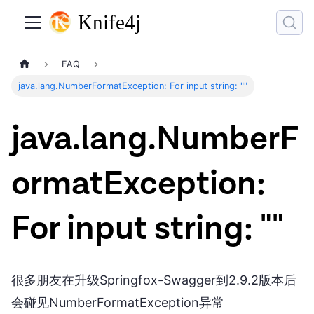
FAQ
java.lang.NumberFormatException: For input string: ""
java.lang.NumberF
ormatException:
For input string: ""
很多朋友在升级Springfox-Swagger到2.9.2版本后
会碰见NumberFormatException异常