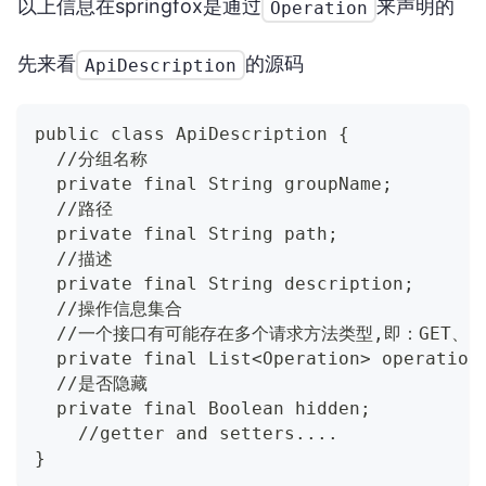
以上信息在springfox是通过
来声明的
Operation
先来看
的源码
ApiDescription
public class ApiDescription {
  //分组名称
  private final String groupName;
  //路径
  private final String path;
  //描述
  private final String description;
  //操作信息集合
  //一个接口有可能存在多个请求方法类型,即：GET、PO
  private final List<Operation> operation
  //是否隐藏
  private final Boolean hidden;
    //getter and setters....
}