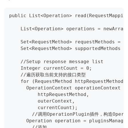
public List<Operation> read(RequestMappin
    List<Operation> operations = newArray
    Set<RequestMethod> requestMethods = o
    Set<RequestMethod> supportedMethods =
    //Setup response message list
    Integer currentCount = 0;
    //遍历获取当前支持的接口类型
    for (RequestMethod httpRequestMethod 
      OperationContext operationContext =
          httpRequestMethod,
          outerContext,
          currentCount);
        //调用OperationPlugin插件，构造Oper
      Operation operation = pluginsManage
        //添加