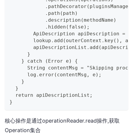
            .pathDecorator(pluginsManager
            .path(path)
            .description(methodName)
            .hidden(false);
        ApiDescription apiDescription = o
        lookup.add(outerContext.key(), ap
        apiDescriptionList.add(apiDescrip
      }
    } catch (Error e) {
      String contentMsg = "Skipping proce
      log.error(contentMsg, e);
    }
  }
  return apiDescriptionList;
}
核心操作是通过operationReader.read操作,获取
Operation集合