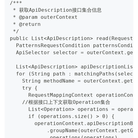
/***
 * 获取ApiDescription接口集合信息
 * @param outerContext
 * @return
 */
public List<ApiDescription> read(RequestM
  PatternsRequestCondition patternsCondit
  ApiSelector selector = outerContext.get
  List<ApiDescription> apiDescriptionList
  for (String path : matchingPaths(select
    String methodName = outerContext.getN
    try {
      RequestMappingContext operationCont
    //根据接口上下文获取Operation集合
      List<Operation> operations = operat
      if (operations.size() > 0) {
        operationContext.apiDescriptionBu
            .groupName(outerContext.getGr
            .operations(operations)